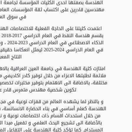
مهندسين قادرين على اكتساب ثقة المؤسسات العام
في سوق العم
اعتمدت كليتنا على الحاجة الفعلية للاختصاصات اله
بق
الذكاء 
في العام الدراسي 2024-2025 لي
النتاج المع
امتازت كلية الهندسة في جامعة العين العراقية بالاهت
ملائمة لطلبتها الاعزاء من خلال توفير كادر اكاديمي
مختلفة، بالاضافة الى الاهتمام بتوفير مختبرات تخصص
تكوين شخصية مهندس متمرس قادر عل
و بالنظر لما يشهده العالم من قفزات نوعية في مج
الهندسة كعلم أساسي في بناء الحضارة الانسانسة، 
من خلال استحداث اقسام ذات اختصاصات نوعية و ناد
بالأضافة الى تشجيع البحث العلمي و تفعيل مبدا ال
المستدام. كما تؤكد كلية الهندسة على التفاعل الم