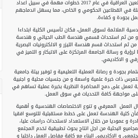
الهندسة بصفتها احدى الكليات المؤسسة لجامعة العين العراقية في عام 2017 خطوات مهمة في سبيل اعداد
لة في القطاعين الحكومي و الخاص، مما يسهل اندماجهم
ل بجودة و كفاءة.
ندسية الملائمة لسوق العمل، فكان تأسيس الكلية ابتداءا
سم هندسة النفط في العام الدراسي 2017-2018 و من ثم استحداث قسمي هندسة الطب الحياتي و هندسة
الاصطناعي في العام الدراسي 2023-2024 ، و من ثم استحداث قسم هندسة الليزر و الالكترونيات البصرية
مثل انعكاسا حقيقيا لرؤية و رسالة الجامعة المرتكزة على الاتبكار و التميز في
رفي و الاكاديمي.
مام بجودة و رصانة العملية التعليمية و توفير بيئة جامعية
 متمرس ذات خبرة علمية واسعة و من جنسيات محلية و اجنبية
ية تعمل على دمج المحاضرة النظرية بخبرة عملية تساهم في
ى مواجهة كافة التحديات في سوق العمل.
ال العمل المعرفي و تنوع الاختصاصات الهندسية و أهمية
فأن كلية الهندسة تعمل على خطط مستقبلية للتوسع افقيا
رة و عموديا من خلال الاستعداد لاستحداث دراسات عليا،
مجاميع البحثية من اجل انتاج بحوث تطبيقية تخدم المجتمع
جتمعي و الاكاديمي البناء مع كافة مفاصل العمل داخليا و