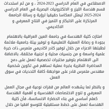
الاصطناعي في العام الدراسي 2023-2024 ، و من ثم استحداث
قسم هندسة الليزر و الالكترونيات البصرية في العام الدراسي
2024-2025 ليمثل انعكاسا حقيقيا لرؤية و رسالة الجامعة
المرتكزة على الاتبكار و التميز في النتاج المعرفي و
الاكاديمي.
امتازت كلية الهندسة في جامعة العين العراقية بالاهتمام
بجودة و رصانة العملية التعليمية و توفير بيئة جامعية ملائمة
لطلبتها الاعزاء من خلال توفير كادر اكاديمي متمرس ذات خبرة
علمية واسعة و من جنسيات محلية و اجنبية مختلفة، بالاضافة
الى الاهتمام بتوفير مختبرات تخصصية تعمل على دمج
المحاضرة النظرية بخبرة عملية تساهم في تكوين شخصية
مهندس متمرس قادر على مواجهة كافة التحديات في سوق
العمل.
و بالنظر لما يشهده العالم من قفزات نوعية في مجال العمل
المعرفي و تنوع الاختصاصات الهندسية و أهمية الهندسة
كعلم أساسي في بناء الحضارة الانسانسة، فأن كلية
الهندسة تعمل على خطط مستقبلية للتوسع افقيا من خلال