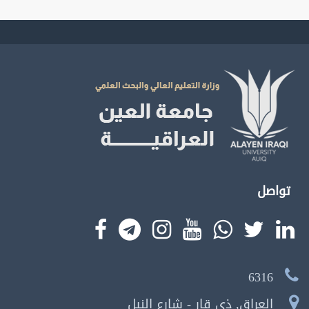
تواصل
6316
العراق, ذي قار - شارع النيل