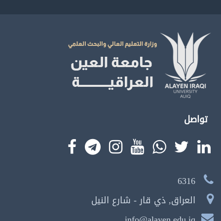
تواصل
6316
العراق, ذي قار - شارع النيل
info@alayen.edu.iq